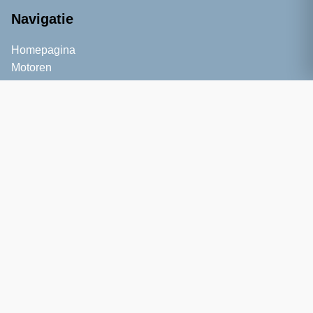
Navigatie
Homepagina
Motoren
Informatie
Kennisbank
Blog
Service
Over ons
Contact
Bezoekadres
Zernikelaan 6A
9351 VA Leek