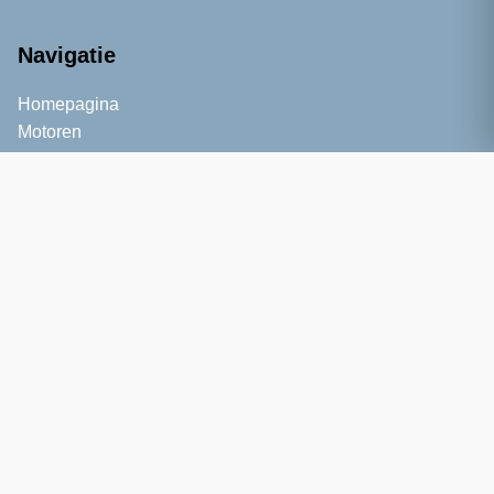
Navigatie
Homepagina
Motoren
Informatie
Kennisbank
Blog
Service
Over ons
Contact
Bezoekadres
Zernikelaan 6A
9351 VA Leek