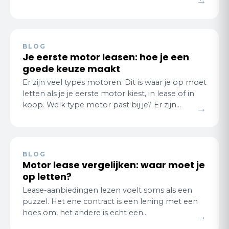
→
goedkoper en plezieriger werkt voor dageli…
BLOG
Je eerste motor leasen: hoe je een
goede keuze maakt
Er zijn veel types motoren. Dit is waar je op moet
letten als je je eerste motor kiest, in lease of in
koop. Welk type motor past bij je? Er zijn
→
grofweg vijf categorieën in ons a…
BLOG
Motor lease vergelijken: waar moet je
op letten?
Lease-aanbiedingen lezen voelt soms als een
puzzel. Het ene contract is een lening met een
hoes om, het andere is echt een
→
huurovereenkomst. Hoe vergelijk je ze eerlijk?