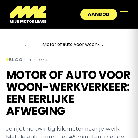
AANBOD
Home
›
Blog
›
Motor of auto voor woon-werkverkeer: een eerlijke afweging
BLOG
·
4 min lezen
MOTOR OF AUTO VOOR
WOON-WERKVERKEER:
EEN EERLIJKE
AFWEGING
Je rijdt nu twintig kilometer naar je werk.
Met de auto duurt het 45 minuten, met de