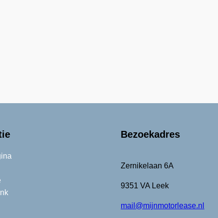
tie
Bezoekadres
ina
Zernikelaan 6A
e
9351 VA Leek
nk
mail@mijnmotorlease.nl