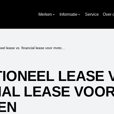
Merken
Informatie
Service
Over 
Operationeel lease vs. financial lease voor motoren
IONEEL LEASE V
IAL LEASE VOO
EN