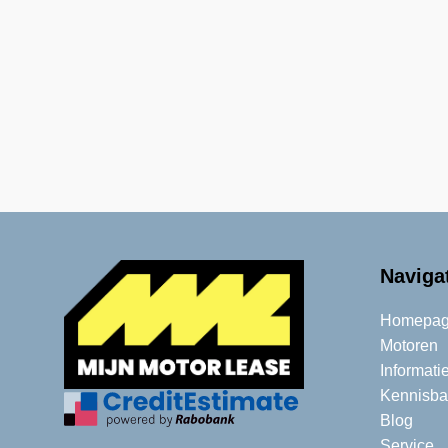
Naviga
Homepag
Motoren
Informati
Kennisba
Blog
Service