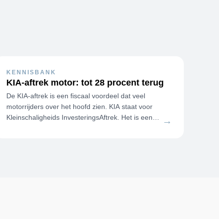
KENNISBANK
KIA-aftrek motor: tot 28 procent terug
De KIA-aftrek is een fiscaal voordeel dat veel
motorrijders over het hoofd zien. KIA staat voor
Kleinschaligheids InvesteringsAftrek. Het is een
→
aftrekpost speciaal voor kleine bed…