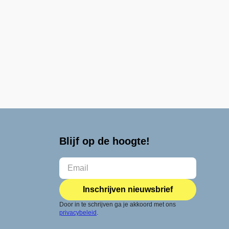
Blijf op de hoogte!
Inschrijven nieuwsbrief
Door in te schrijven ga je akkoord met ons
privacybeleid
.