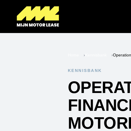
Home
›
Kennisbank
›
KENNISBANK
OPERAT
FINANC
MOTOR