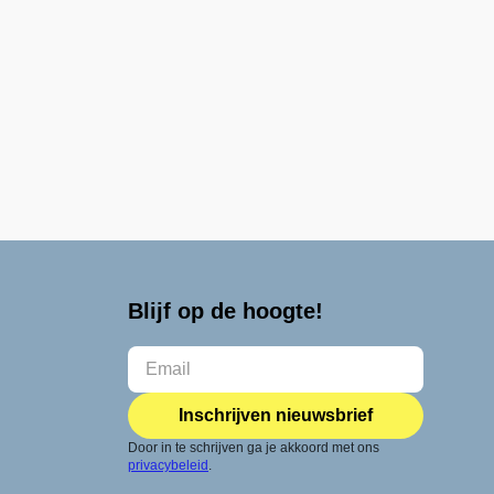
Blijf op de hoogte!
Inschrijven nieuwsbrief
Door in te schrijven ga je akkoord met ons
privacybeleid
.