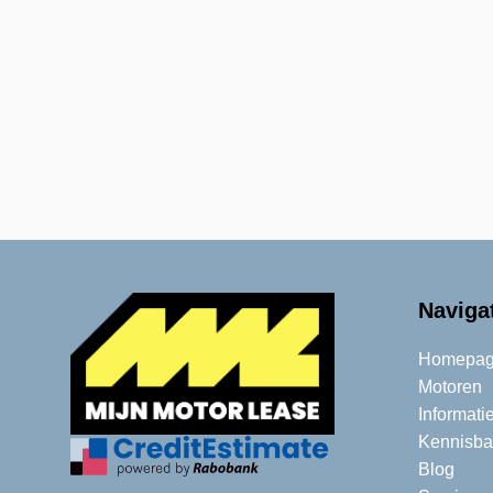
Naviga
Homepag
Motoren
Informati
Kennisba
Blog