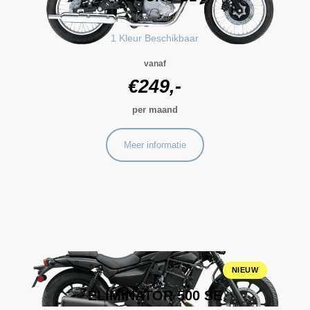
Kawasaki
1 Kleur Beschikbaar
vanaf
€249,-
per maand
Meer informatie
NIEUW
ELIMINATOR 500 SE