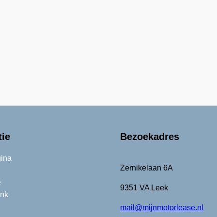
tie
Bezoekadres
ina
Zernikelaan 6A
e
9351 VA Leek
nk
mail@mijnmotorlease.nl