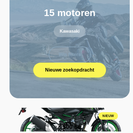
15 motoren
Kawasaki
Wis filters
Nieuwe zoekopdracht
NIEUW
Z 500 SE