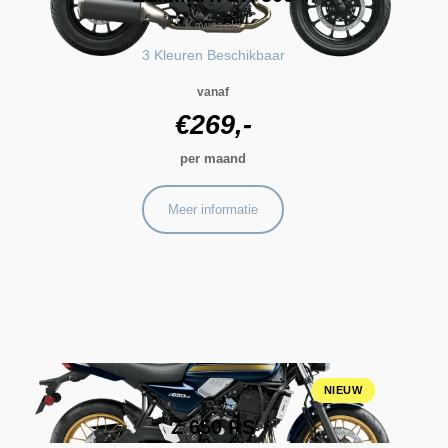
Kawasaki
3 Kleuren Beschikbaar
vanaf
€269,-
per maand
Meer informatie
NIEUW
Z 650 RS