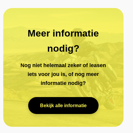
Kawasaki
1 Kleur Beschikbaar
vanaf
Meer informatie
€289,-
per maand
nodig?
Meer informatie
Nog niet helemaal zeker of leasen
iets voor jou is, of nog meer
informatie nodig?
Bekijk alle informatie